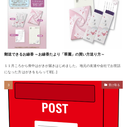
郵送できるお線香 ～お線香たより「翠麗」の買い方送り方～
１１月ころから喪中はがきが届きはじめました。 地元の友達や会社でお世話
になった方 はがきをもらって初[…]
受け取る