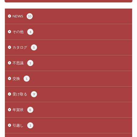
NEWS
10
その他
4
カタログ
5
不思議
1
交換
1
受け取る
9
年賀状
8
引越し
1