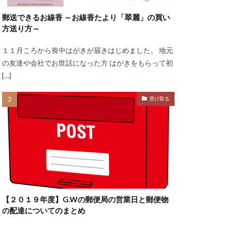
郵送できるお線香 ～お線香たより「翠麗」の買い
方送り方～
１１月ころから喪中はがきが届きはじめました。 地元
の友達や会社でお世話になった方 はがきをもらって初
[…]
受け取る
【２０１９年度】G.Wの郵便局の営業日と郵便物
の配達についてのまとめ