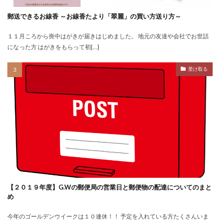
郵送できるお線香 ～お線香たより「翠麗」の買い方送り方～
１１月ころから喪中はがきが届きはじめました。 地元の友達や会社でお世話
になった方 はがきをもらって初[…]
受け取る
【２０１９年度】G.Wの郵便局の営業日と郵便物の配達についてのまと
め
今年のゴールデンウイークは１０連休！！ 予定を入れている方たくさんいま