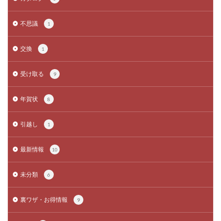
不思議
1
交換
1
受け取る
9
年賀状
8
引越し
1
最新情報
10
未分類
6
裏ワザ・お得情報
9