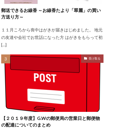
郵送できるお線香 ～お線香たより「翠麗」の買い
方送り方～
１１月ころから喪中はがきが届きはじめました。 地元
の友達や会社でお世話になった方 はがきをもらって初
[…]
受け取る
【２０１９年度】G.Wの郵便局の営業日と郵便物
の配達についてのまとめ