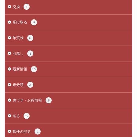
交換
1
受け取る
9
年賀状
8
引越し
1
最新情報
10
未分類
6
裏ワザ・お得情報
9
送る
52
郵便の歴史
1