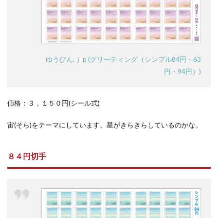
ゆうびん.ｊｐ(グリーティング（シンプル84円・63
円・94円）)
価格：３，１５０円(シール式)
宙(そら)をテーマにしています。星がきらきらしているのかな。
８４円切手