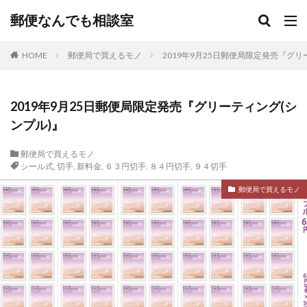
郵便なんでも相談室
HOME
郵便局で買えるモノ
2019年9月25日郵便局限定発売『グリ
2019年9月25日郵便局限定発売『グリーティング(シ
ンプル)』
郵便局で買えるモノ
シール式
,
切手
,
新料金
,
６３円切手
,
８４円切手
,
９４切手
郵便局で買えるモノ