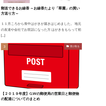
郵送できるお線香 ～お線香たより「翠麗」の買い
方送り方～
１１月ころから喪中はがきが届きはじめました。 地元
の友達や会社でお世話になった方 はがきをもらって初
[…]
受け取る
【２０１９年度】G.Wの郵便局の営業日と郵便物
の配達についてのまとめ