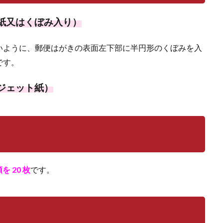
紙又はくぼみ入り）
いように、郵便はがきの表面左下部に半円形のくぼみを入
です。
ジェット紙）
を 20 枚
です。