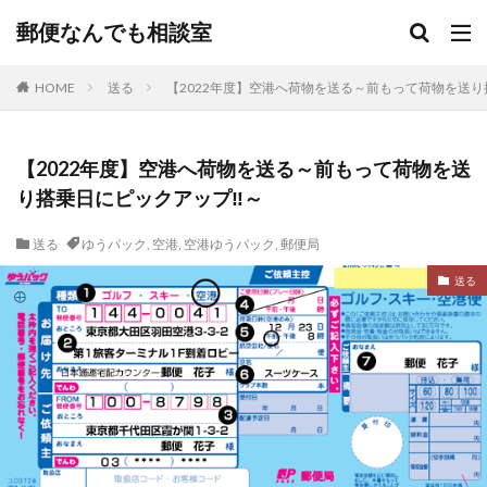
郵便なんでも相談室
HOME
送る
【2022年度】空港へ荷物を送る～前もって荷物を送り
【2022年度】空港へ荷物を送る～前もって荷物を送
り搭乗日にピックアップ‼～
送る
ゆうパック
,
空港
,
空港ゆうパック
,
郵便局
送る