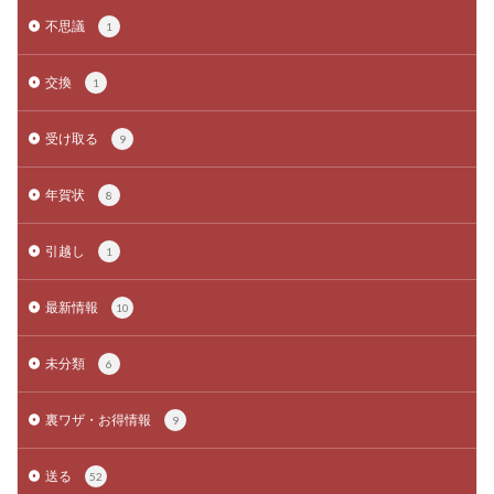
不思議
1
交換
1
受け取る
9
年賀状
8
引越し
1
最新情報
10
未分類
6
裏ワザ・お得情報
9
送る
52