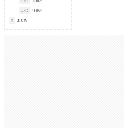
1.4.1
片道用
1.4.2
往復用
2
まとめ