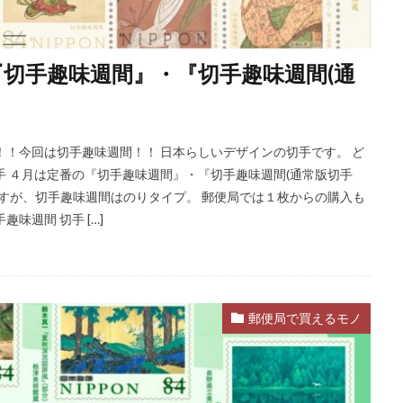
手『切手趣味週間』・『切手趣味週間(通
！！今回は切手趣味週間！！ 日本らしいデザインの切手です。 ど
手 ４月は定番の『切手趣味週間』・『切手趣味週間(通常版切手
ですが、切手趣味週間はのりタイプ。 郵便局では１枚からの購入も
味週間 切手 […]
郵便局で買えるモノ