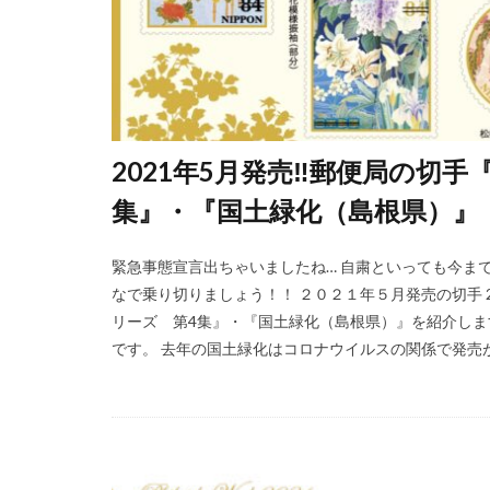
2021年5月発売‼郵便局の切
集』・『国土緑化（島根県）』
緊急事態宣言出ちゃいましたね… 自粛といっても今ま
なで乗り切りましょう！！ ２０２１年５月発売の切手 
リーズ 第4集』・『国土緑化（島根県）』を紹介しま
です。 去年の国土緑化はコロナウイルスの関係で発売がな