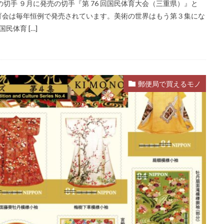
切手 ９月に発売の切手『第 76 回国民体育大会（三重県）』と
体育会は毎年恒例で発売されています。美術の世界はもう第３集にな
民体育 […]
郵便局で買えるモノ