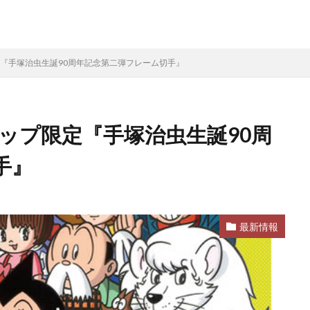
定『手塚治虫生誕90周年記念第二弾フレーム切手』
ョップ限定『手塚治虫生誕90周
手』
最新情報