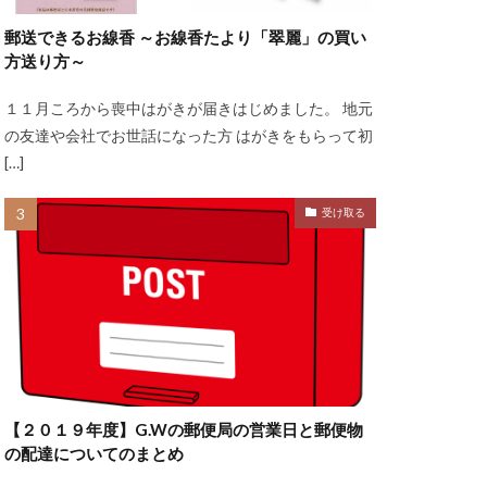
郵送できるお線香 ～お線香たより「翠麗」の買い
方送り方～
１１月ころから喪中はがきが届きはじめました。 地元
の友達や会社でお世話になった方 はがきをもらって初
[…]
受け取る
【２０１９年度】G.Wの郵便局の営業日と郵便物
の配達についてのまとめ