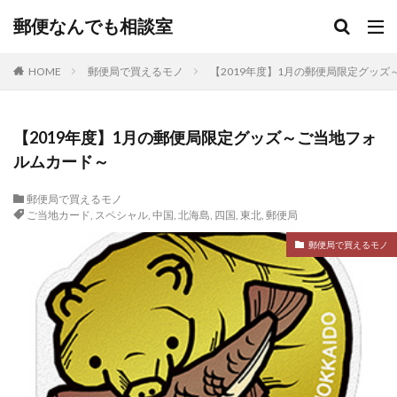
郵便なんでも相談室
HOME
郵便局で買えるモノ
【2019年度】1月の郵便局限定グッ
【2019年度】1月の郵便局限定グッズ～ご当地フォ
ルムカード～
郵便局で買えるモノ
ご当地カード
,
スペシャル
,
中国
,
北海島
,
四国
,
東北
,
郵便局
郵便局で買えるモノ