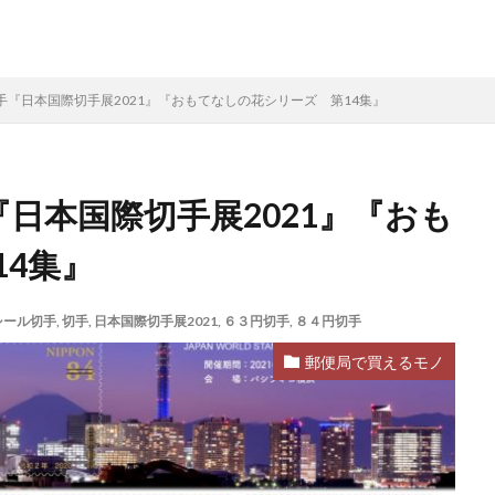
切手『日本国際切手展2021』『おもてなしの花シリーズ 第14集』
『日本国際切手展2021』『おも
4集』
シール切手
,
切手
,
日本国際切手展2021
,
６３円切手
,
８４円切手
郵便局で買えるモノ