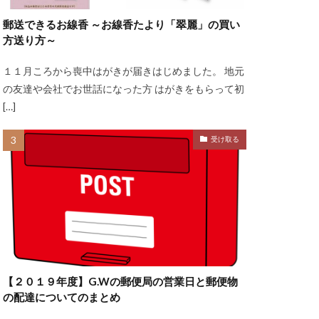
郵送できるお線香 ～お線香たより「翠麗」の買い
方送り方～
１１月ころから喪中はがきが届きはじめました。 地元
の友達や会社でお世話になった方 はがきをもらって初
[…]
受け取る
【２０１９年度】G.Wの郵便局の営業日と郵便物
の配達についてのまとめ