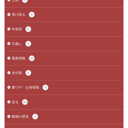
1
受け取る
9
年賀状
8
引越し
1
最新情報
10
未分類
6
裏ワザ・お得情報
9
送る
52
郵便の歴史
1