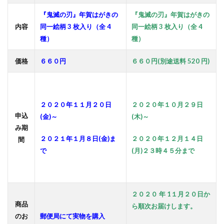
『鬼滅の刃』年賀はがきの
『鬼滅の刃』年賀はがきの
内容
同一絵柄 3 枚入り（全 4
同一絵柄 3 枚入り（全 4
種）
種）
価格
６６０円
６６０円(別途送料 520 円)
２０２０年１１月２０日
２０２０年１０月２９日
申込
(金)～
(木)～
み期
２０２１年１月８日(金)ま
２０２０年１２月１４日
間
で
(月)２３時４５分まで
２０２０ 年 1１
月２０日か
商品
ら順次お届けします。
のお
郵便局にて実物を購入