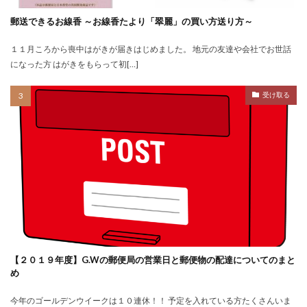
郵送できるお線香 ～お線香たより「翠麗」の買い方送り方～
１１月ころから喪中はがきが届きはじめました。 地元の友達や会社でお世話
になった方 はがきをもらって初[…]
受け取る
【２０１９年度】G.Wの郵便局の営業日と郵便物の配達についてのまと
め
今年のゴールデンウイークは１０連休！！ 予定を入れている方たくさんいま