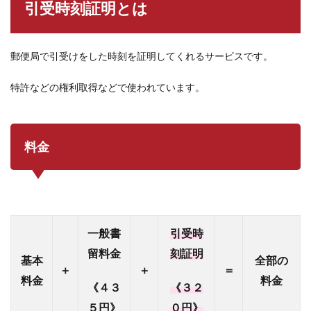
引受時刻証明とは
郵便局で引受けをした時刻を証明してくれるサービスです。
特許などの権利取得などで使われています。
料金
一般書
引受時
留料金
刻証明
基本
全部の
＋
＋
＝
料金
料金
《４３
《３２
５円》
０円》