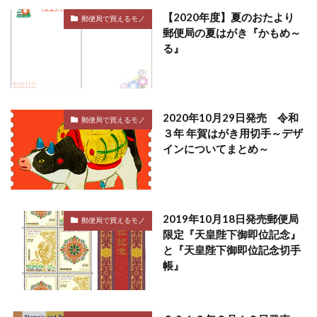
【2020年度】夏のおたより
郵便局で買えるモノ
郵便局の夏はがき『かもめ～
る』
2020年10月29日発売 令和
郵便局で買えるモノ
３年 年賀はがき用切手～デザ
インについてまとめ～
2019年10月18日発売郵便局
郵便局で買えるモノ
限定『天皇陛下御即位記念』
と『天皇陛下御即位記念切手
帳』