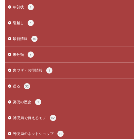
年賀状
8
引越し
1
最新情報
10
未分類
6
裏ワザ・お得情報
9
送る
52
郵便の歴史
1
郵便局で買えるモノ
161
郵便局のネットショップ
12