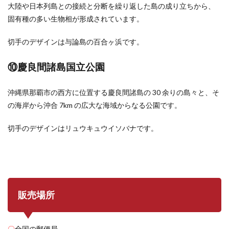
大陸や日本列島との接続と分断を繰り返した島の成り立ちから、
固有種の多い生物相が形成されています。
切手のデザインは与論島の百合ヶ浜です。
⑩慶良間諸島国立公園
沖縄県那覇市の西方に位置する慶良間諸島の 30 余りの島々と、そ
の海岸から沖合 7km の広大な海域からなる公園です。
切手のデザインはリュウキュウイソバナです。
販売場所
〇
全国の郵便局