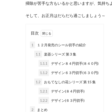
掃除が苦手な方もいるかと思いますが、気持ち
そして、お正月はだらだら過ごしましょう～
目次
1
１２月発売のシール切手の紹介
1.1
楽器シリーズ 第 3 集
1.1.1
デザイン８４円切手(８４０円)
1.1.2
デザイン６３円切手(６３０円)
1.2
おもてなしの花シリーズ 第 15 集
1.2.1
デザイン(８４円切手)
1.2.2
デザイン(６３円切手)
2
まとめ