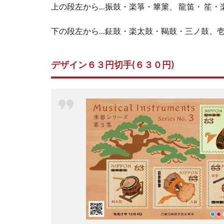
上の段左から…振鼓・楽箏・篳篥、 龍笛・ 笙・
下の段左から…鉦鼓・楽太鼓・鞨鼓・三ノ鼓、
デザイン６３円切手(６３０円)