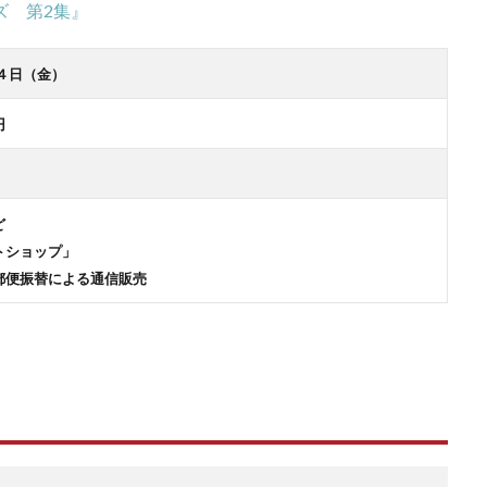
ズ 第2集』
４日（金）
円
ど
トショップ」
郵便振替による通信販売