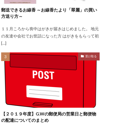
郵送できるお線香 ～お線香たより「翠麗」の買い
方送り方～
１１月ころから喪中はがきが届きはじめました。 地元
の友達や会社でお世話になった方 はがきをもらって初
[…]
受け取る
【２０１９年度】G.Wの郵便局の営業日と郵便物
の配達についてのまとめ