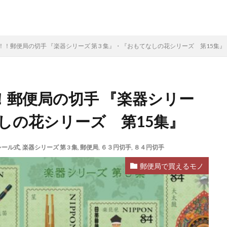
！郵便局の切手 『楽器シリーズ 第 3 集』・『おもてなしの花シリーズ 第15集』
！郵便局の切手 『楽器シリー
なしの花シリーズ 第15集』
シール式
,
楽器シリーズ 第 3 集
,
郵便局
,
６３円切手
,
８４円切手
郵便局で買えるモノ