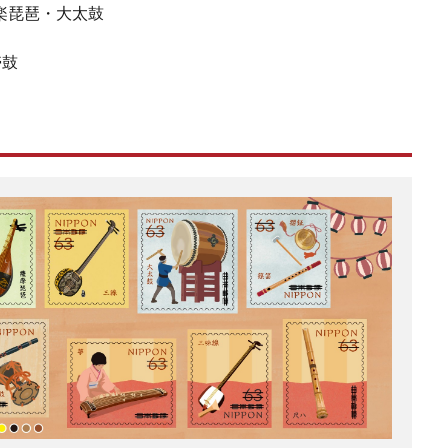
楽琵琶・大太鼓
壱鼓